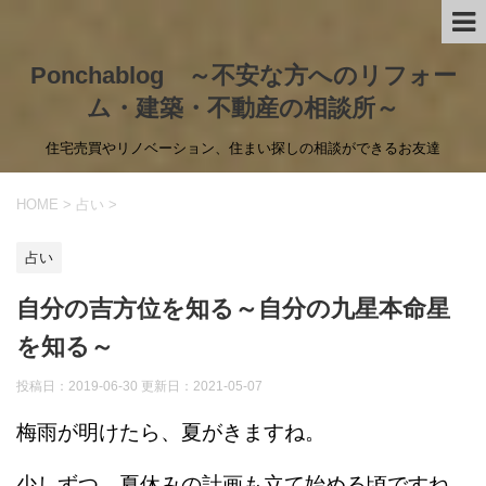
Ponchablog ～不安な方へのリフォー
ム・建築・不動産の相談所～
住宅売買やリノベーション、住まい探しの相談ができるお友達
HOME
>
占い
>
占い
自分の吉方位を知る～自分の九星本命星
を知る～
投稿日：2019-06-30 更新日：
2021-05-07
梅雨が明けたら、夏がきますね。
少しずつ、夏休みの計画も立て始める頃ですね