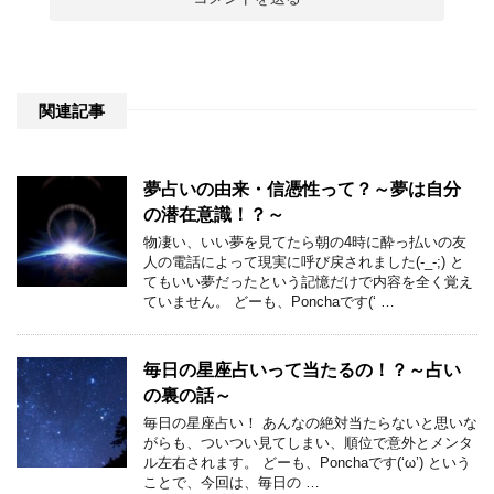
関連記事
夢占いの由来・信憑性って？～夢は自分
の潜在意識！？～
物凄い、いい夢を見てたら朝の4時に酔っ払いの友
人の電話によって現実に呼び戻されました(-_-;) と
てもいい夢だったという記憶だけで内容を全く覚え
ていません。 どーも、Ponchaです(‘ …
毎日の星座占いって当たるの！？～占い
の裏の話～
毎日の星座占い！ あんなの絶対当たらないと思いな
がらも、ついつい見てしまい、順位で意外とメンタ
ル左右されます。 どーも、Ponchaです(‘ω’) という
ことで、今回は、毎日の …