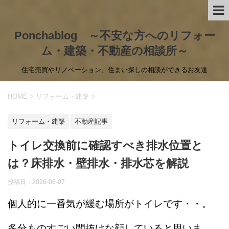
Ponchablog ～不安な方へのリフォー
ム・建築・不動産の相談所～
住宅売買やリノベーション、住まい探しの相談ができるお友達
HOME
>
リフォーム・建築
>
リフォーム・建築
不動産記事
トイレ交換前に確認すべき排水位置と
は？床排水・壁排水・排水芯を解説
投稿日：
2026-06-07
個人的に一番気が緩む場所がトイレです・・。
多分ものすごい間抜けな顔していると思いま