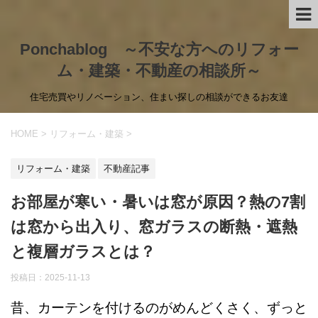
Ponchablog ～不安な方へのリフォー
ム・建築・不動産の相談所～
住宅売買やリノベーション、住まい探しの相談ができるお友達
HOME
>
リフォーム・建築
>
リフォーム・建築
不動産記事
お部屋が寒い・暑いは窓が原因？熱の7割
は窓から出入り、窓ガラスの断熱・遮熱
と複層ガラスとは？
投稿日：
2025-11-13
昔、カーテンを付けるのがめんどくさく、ずっと