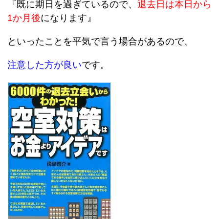
『既に期日を過ぎているので、
退去日は本日から
1か月後
になります』
といったことを平気で言う場合があるので、
注意した方が良い
です。