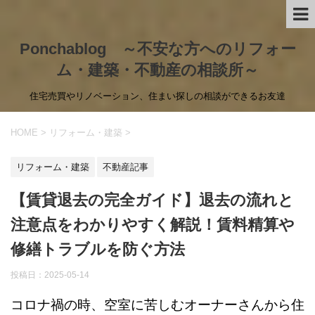
Ponchablog ～不安な方へのリフォー
ム・建築・不動産の相談所～
住宅売買やリノベーション、住まい探しの相談ができるお友達
HOME
>
リフォーム・建築
>
リフォーム・建築
不動産記事
【賃貸退去の完全ガイド】退去の流れと
注意点をわかりやすく解説！賃料精算や
修繕トラブルを防ぐ方法
投稿日：
2025-05-14
コロナ禍の時、空室に苦しむオーナーさんから住