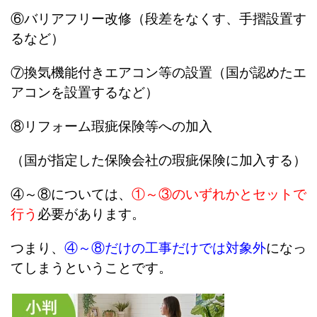
⑥バリアフリー改修（段差をなくす、手摺設置す
るなど）
⑦換気機能付きエアコン等の設置（国が認めたエ
アコンを設置するなど）
⑧リフォーム瑕疵保険等への加入
（国が指定した保険会社の瑕疵保険に加入する）
④～⑧については、
①～③のいずれかとセットで
行う
必要があります。
つまり、
④～⑧だけの工事だけでは対象外
になっ
てしまうということです。