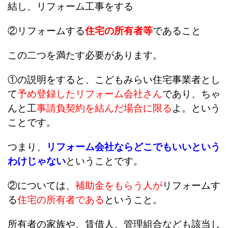
結し、リフォーム工事をする
②
リフォームする
住宅の所有者等
であること
この二つを満たす必要があります。
①の説明をすると、こどもみらい住宅事業者とし
て
予め登録したリフォーム会社さん
であり、ちゃ
んと工
事請負契約を結んだ場合に限る
よ。という
ことです。
つまり、
リフォーム会社ならどこでもいいという
わけじゃない
ということです。
②については、
補助金をもらう人が
リフォームす
る
住宅の所有者である
ということ。
所有者の家族や、賃借人、管理組合なども該当し