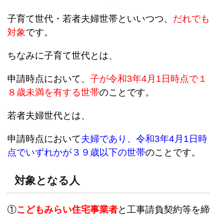
子育て世代・若者夫婦世帯といいつつ、
だれでも
対象
です。
ちなみに子育て世代とは、
申請時点において、
子が
令和3年4月1日時点で１
８歳未満
を有する世帯
のことです。
若者夫婦世代とは、
申請時点において
夫婦であり、
令和3年4月1日
時
点でいずれかが
３９歳以下
の世帯
のことです。
対象となる人
①
こどもみらい住宅事業者
と工事請負契約等を締