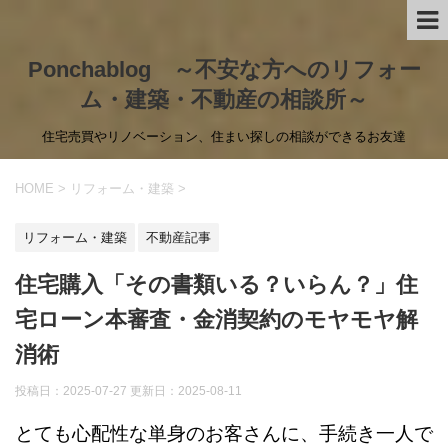
Ponchablog ～不安な方へのリフォー
ム・建築・不動産の相談所～
住宅売買やリノベーション、住まい探しの相談ができるお友達
HOME
>
リフォーム・建築
>
リフォーム・建築
不動産記事
住宅購入「その書類いる？いらん？」住
宅ローン本審査・金消契約のモヤモヤ解
消術
投稿日：2025-07-27 更新日：
2025-08-11
とても心配性な単身のお客さんに、手続き一人で