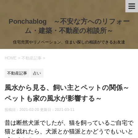
Ponchablog ～不安な方へのリフォー
ム・建築・不動産の相談所～
住宅売買やリノベーション、住まい探しの相談ができるお友達
HOME
>
不動産記事
>
不動産記事
占い
風水から見る、飼い主とペットの関係～
ペットも家の風水が影響する～
投稿日：2021-02-20 更新日：
2021-03-11
昔は断然犬派でしたが、猫を飼っているご自宅で
猫と戯れたら、犬派とか猫派とかどうでもいいと