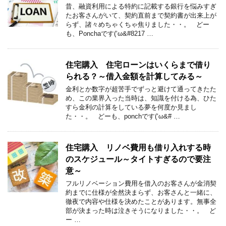
昔、融資利用による特約に記載する銀行を悩みすぎ
たお客さんがいて、契約直前まで契約書が出来上が
らず、諸々めちゃくちゃ焦りました・・。 どー
も、Ponchaです(‘ω&#8217 …
住宅購入 住宅ローンはいくらまで借り
られる？～借入金額を計算してみる～
金利とか数字が超苦手でずっと避けて通ってきたた
め、この業界入った当時は、知識を付ける為、ひた
すら金利の計算をしている夢を何度か見まし
た・・。 どーも、ponchです(‘ω&# …
住宅購入 リノベ費用も借り入れする時
のスケジュール～タイトすぎるので要注
意～
フルリノベーション費用を借入のお客さんが金消契
約までに仕様が全然決まらず、お客さんと一緒に、
徹夜で内容や仕様を決めたことがあります。無事全
部が決まった時は泣きそうになりました・・。 ど
ー …